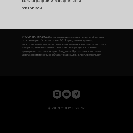
каллиграфии и акварельной
живописи.
© YULIA HARINA 2019
. Все материалы данного сайта являются объектами
авторского права (в том числе дизайн). Запрещается копирование,
распространение (в том числе путем копирования на другие сайты и ресурсы в
Интернете) или любое иное использование информации и объектов без
предварительного согласия правообладателя. При полном или частичном
использовании материалов сайта активная ссылка на
http://yuliaharina.com
© 2019
YULIA HARINA