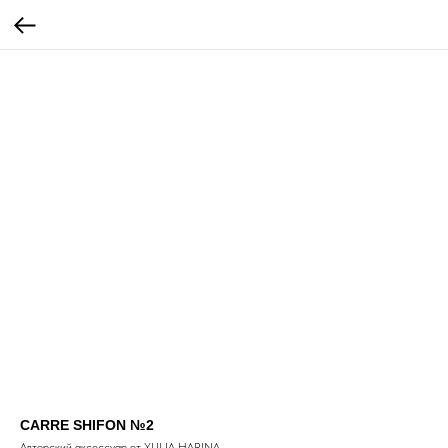
CARRE SHIFON №2
Авторский аксессуар от YULIA HARINA