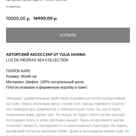
в наличии
10000,00
р.
14900,00
р.
КУПИТЬ
АВТОРСКИЙ АКСЕССУАР ОТ YULIA HARINA
LUZ DE PIEDRAS SEA COLLECTION
ПЛАТОК КАРЕ
Размер: 90х90 см
Материал: Шифон. 100% натуральный шелк.
Платок упакован в фирменную коробку и пакет.
Обладает удивительным свойством становиться почти неощутимым
на теле. Через несколько минут после того, как вы повяжете платок,
его температура сравняется с температурой тела. Он, как вторая
невесомая кожа, укроет вас. Но жарко не будет! Нити шелка хорошо
поглощают влагу, и кожа свободно дышит. Ткань из крученого шелка
отличает легкость, прозрачность и шероховатая структура. На ощупь,
как мелкий песок на морском пляже. Даже в прохладное время года, он