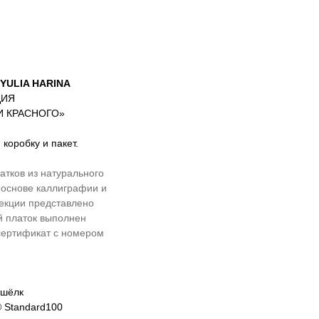
YULIA HARINA
ЦИЯ
И КРАСНОГО»
коробку и пакет.
атков из натурального
а основе каллиграфии и
лекции представлено
й платок выполнен
 сертификат с номером
 шёлк
x® Standard100